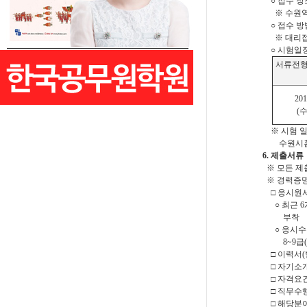
○ 접수 장소
※ 수원역에서
○ 접수 방법
※ 대리접
○ 시험일정
서류전형
201
(
※ 시험 일
수원시홈
6. 제출서류
※ 모든 제
※ 경력증명
□ 응시원서 
○ 최근 6개
부착
○ 응시수수료
8~9급(라
□ 이력서(별
□ 자기소개서
□ 자격요건
□ 직무수행
□ 해당분야 