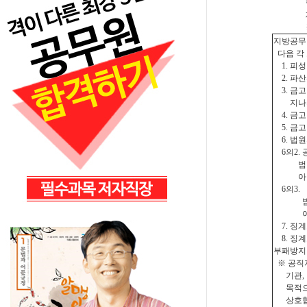
행위자등에
제82조 
※주소지·
지방공무
다음 각 
1. 피
2. 파
3. 금고
지나지
4. 금고
5. 금고
6. 법원
6의2. 
범한 사
아니
6의3. 
범한 사
아니
7. 징계
8. 징계
부패방지 
※ 공직자
기관, 
목적으로
상호협력