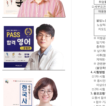
취업할 
□ 세부요건 
채용
불법노
노상적
지도
※ 지방공무
임기제 공무
충족한 것
※ 상기학과
서류(첨부양
게재된 ○○
※ 관련분야
(불명확할 
4. 시험방법
□ 1차 시험
※ 응시인원
이상으로 
□ 2차 시험
5. 응모요령
□ 원서 접
○ 접수 기간