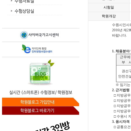
시험일
학원개강
수원시인사위원
2016년 
바랍니다.
1. 채용분야
근무예
부 
권선
안전건
※ 임기는 
2. 근거법령
□ 지방공무
□ 지방공무원
□ 지방공무
□ 지방공무
□ 수원시 
3. 응시자격
□ 공통요건