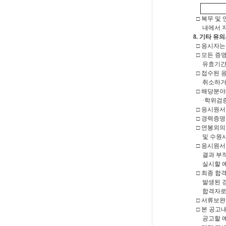
□ 복무 및 
내에서 지방
8. 기타 유
□ 응시자는
□ 모든 증
유효기간(증
□ 접수된 
취소하거나
□ 해당분야
·학위검증 
□ 응시원서
□ 경력증명
□ 연봉외의
및 수원시
□ 응시원서
결과 부적격
실시할 예
□ 최종 합
발생된 경우
합격자로 
□ 서류보완
□ 본 공고
공고할 예