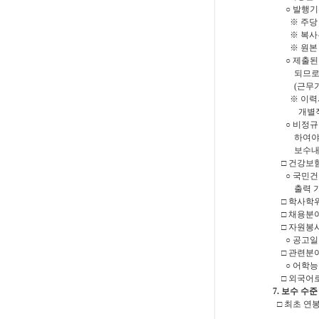
○ 발행기관
※ 주당 
※ 복사본,
※ 원본 지
○ 제출된 
되므로, 본
(근무기간,
※ 이력서상
개별적 사
○ 비정규직
하여야 하며
보수내역 및
□ 건강보험
○ 국민건
출력 가
□ 학사학위
□ 채용분야
□ 자원봉사
○ 공고일 
□ 관련분야
○ 어학능력
□ 외국어로
7. 보수 수준
□ 최초 연
비례하여 