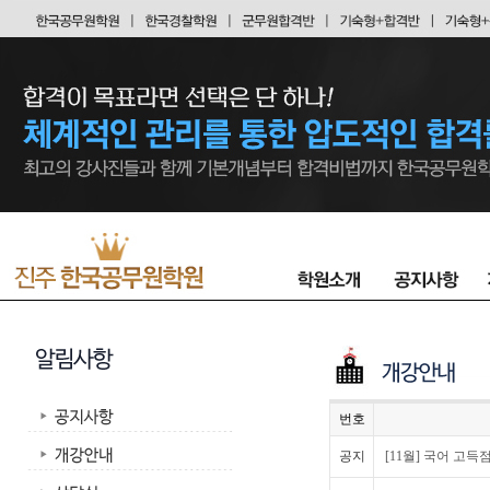
번호
공지
[11월] 국어 고득