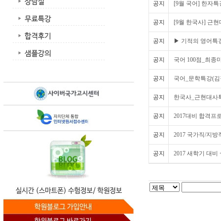
공지
[9월 국어] 한자특
공지
[9월 한국사] 근
공지
▶ 기적의 영어특강
공지
국어 100점_최종
공지
국어_문학특강(김
공지
한국사_근현대사특
공지
2017대비 합격
공지
2017 국가직/지방
공지
2017 새학기 대비