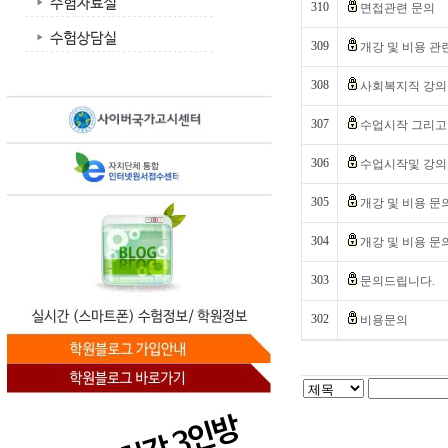
310
면접관련 문의
309
개강 및 비용 관
308
사회복지직 강의
307
수업시작 그리고
306
수업시작및 강의
305
개강 및 비용 문
304
개강 및 비용 문
303
문의드립니다.
302
비용문의